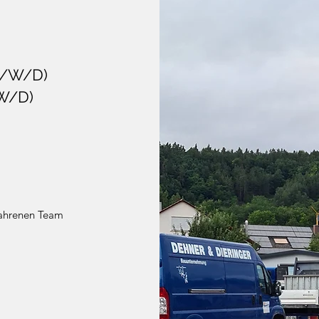
/W/D)
W/D)
fahrenen Team